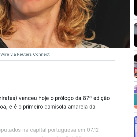
 Wire via Reuters Connect
rates) venceu hoje o prólogo da 87ª edição
boa, e é o primeiro camisola amarela da
sputados na capital portuguesa em 07.12