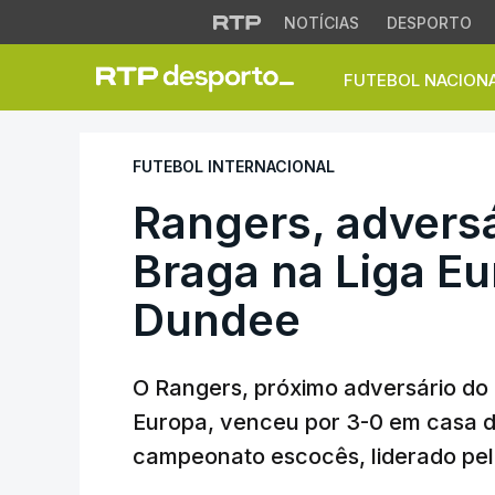
NOTÍCIAS
DESPORTO
FUTEBOL NACION
Rangers, adversár
FUTEBOL INTERNACIONAL
Rangers, adversá
Braga na Liga E
Dundee
O Rangers, próximo adversário do 
Europa, venceu por 3-0 em casa d
campeonato escocês, liderado pel