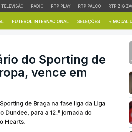
TELEVISÃO
RÁDIO
RTP PLAY
RTP PALCO
RTP ZIG ZA
AL
FUTEBOL INTERNACIONAL
SELEÇÕES
+ MODALI
io do Sporting de Brag
rio do Sporting de
uropa, vence em
Sporting de Braga na fase liga da Liga
o Dundee, para a 12.ª jornada do
o Hearts.