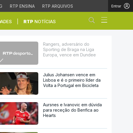
G
RTP ENSINA
RTP ARQUIVOS
Entrar
Abrir campo de
|
DADES
RTP
NOTÍCIAS
a na Liga Europa, venc
Rangers, adversário do
Sporting de Braga na Liga
Europa, vence em Dundee
Julius Johansen vence em
Lisboa e é o primeiro líder da
Volta a Portugal em Bicicleta
Aursnes e Ivanovic em dúvida
para receção do Benfica ao
Hearts