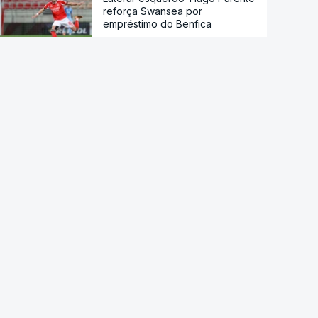
reforça Swansea por
empréstimo do Benfica
Edin Dzeko renova por mais
uma temporada com o Schalke
04
Seleção dos Estados Unidos
renova com Mauricio Pochettino
até Mundial2030