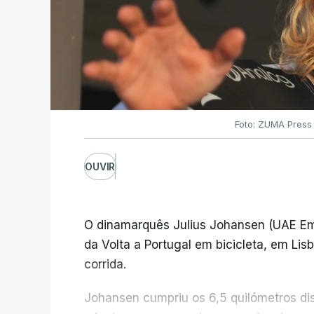
Foto: ZUMA Press
OUVIR
O dinamarquês Julius Johansen (UAE Emi
da Volta a Portugal em bicicleta, em Lis
corrida.
Johansen cumpriu os 6,5 quilómetros di