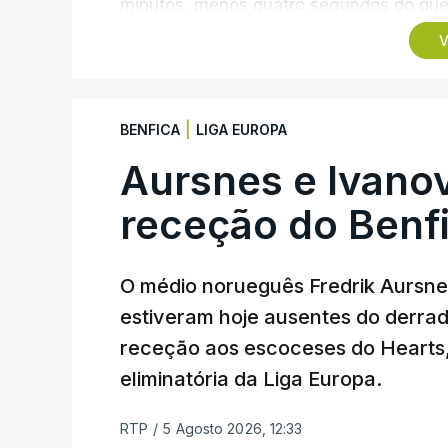
minutos, menos quatro segundos do que 
campeão olímpico de Madison em Paris202
V
pista.
O vice-campeão português de contrarreló
|
BENFICA
LIGA EUROPA
triunfo em prólogos da prova, o sexto seg
segundos, enquanto o italiano Luca Gia
Aursnes e Ivano
(Anicolor-Campicarn), vencedor das últi
receção do Benf
quarta e quinta posições, respetivament
Na quinta-feira, o pelotão vai percorrer 
O médio norueguês Fredrik Aursne
em Sintra, na primeira das 10 etapas da
estiveram hoje ausentes do derrade
categoria nos derradeiros 50 quilómetro
receção aos escoceses do Hearts, 
eliminatória da Liga Europa.
TÓPICOS
Lourinhã Queluz
,
Madison
RTP
/
5 Agosto 2026, 12:33