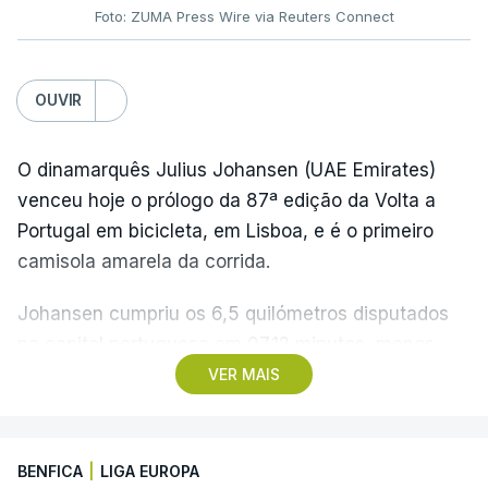
Foto: ZUMA Press Wire via Reuters Connect
OUVIR
O dinamarquês Julius Johansen (UAE Emirates)
venceu hoje o prólogo da 87ª edição da Volta a
Portugal em bicicleta, em Lisboa, e é o primeiro
camisola amarela da corrida.
Johansen cumpriu os 6,5 quilómetros disputados
na capital portuguesa em 07.12 minutos, menos
quatro segundos do que o companheiro de equipa
VER MAIS
Rui Oliveira, campeão olímpico de Madison em
Paris2024, ao lado de Iúri Leitão, em ciclismo de
pista.
BENFICA
|
LIGA EUROPA