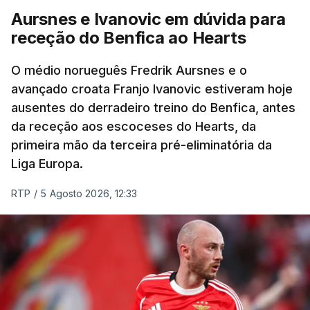
Aursnes e Ivanovic em dúvida para
O vice-campeão português de contrarrelógio,
receção do Benfica ao Hearts
Rafael Reis, que procurava o oitavo triunfo em
prólogos da prova, o sexto seguido, foi o terceiro
O médio norueguês Fredrik Aursnes e o
mais rápido, a sete segundos, enquanto o italiano
avançado croata Franjo Ivanovic estiveram hoje
Luca Giaimi (UAE Emirates) e o russo Artem Nych
ausentes do derradeiro treino do Benfica, antes
(Anicolor-Campicarn), vencedor das últimas duas
da receção aos escoceses do Hearts, da
edições da Volta, terminaram na quarta e quinta
primeira mão da terceira pré-eliminatória da
posições, respetivamente, a nove e 14 segundos.
Liga Europa.
Na quinta-feira, o pelotão vai percorrer os 157,1
RTP
/
5 Agosto 2026, 12:33
quilómetros entre Lourinhã a Queluz, em Sintra, na
primeira das 10 etapas da 87.ª edição, com duas
contagens de terceira categoria nos derradeiros
50 quilómetros.
TÓPICOS