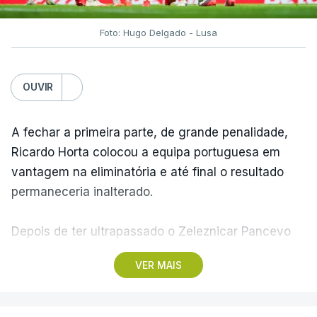
Foto: Hugo Delgado - Lusa
OUVIR
A fechar a primeira parte, de grande penalidade,
Ricardo Horta colocou a equipa portuguesa em
vantagem na eliminatória e até final o resultado
permaneceria inalterado.
Depois de ter ultrapassado o Zeleznicar Pancevo
na segunda pré-eliminatória de acesso à fase de
VER MAIS
liga da Liga Conferência, caso elimine Dínamo de
Minsk, com a segunda mão agendada para 13 de
agosto, na Bulgária – devido à guerra na Ucrânia e