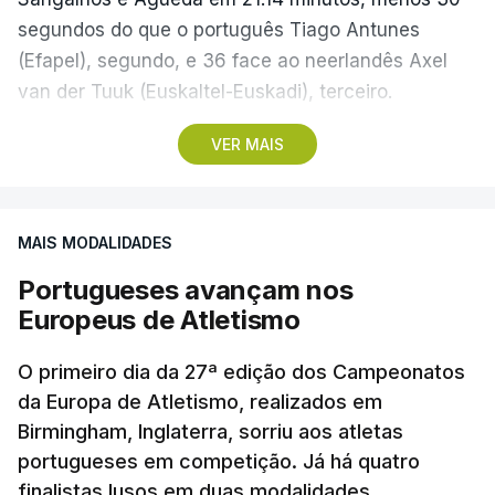
segundos do que o português Tiago Antunes
(Efapel), segundo, e 36 face ao neerlandês Axel
van der Tuuk (Euskaltel-Euskadi), terceiro.
VER MAIS
A camisola amarela mantém-se na posse de Alexis
Guérin, que foi oitavo no contrarrelógio, a 53
segundos do vencedor, sendo que na classificação
MAIS MODALIDADES
geral tem agora 01.09 minutos de vantagem sobre
o seu colega de equipa Artem Nych, o russo que
Portugueses avançam nos
venceu as duas últimas edições da Volta, e 1.51
Europeus de Atletismo
sobre Tiago Antunes.
O primeiro dia da 27ª edição dos Campeonatos
Após cumprir-se o dia de descanso da Volta a
da Europa de Atletismo, realizados em
Birmingham, Inglaterra, sorriu aos atletas
Portugal na terça-feira, o pelotão voltará à estrada
portugueses em competição. Já há quatro
na quarta-feira, para a sexta etapa, que vai ligar o
finalistas lusos em duas modalidades.
Europarque, em Santa Maria da Feira, ao Peso da