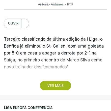
António Antunes - RTP
OUVIR
Terceiro classificado da última edição da I Liga, o
Benfica já eliminou o St. Gallen, com uma goleada
por 5-0 em casa a apagar a derrota por 2-1 na
Suíça, no primeiro encontro de Marco Silva como
novo treinador dos ‘encarnados’.
Pela frente, as ‘águias’ vão ter agora o vice-
VER MAIS
campeão escocês, que tem o português Cláudio
Braga como grande figura e que foi relegado das
fases preliminares da Liga dos Campeões, depois
LIGA EUROPA CONFERÊNCIA
de serem eliminados pelos austríacos do Sturm