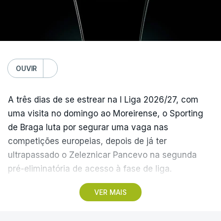
único representante português com entrada direta,
graças à conquista da Taça de Portugal.
(Com Lusa)
OUVIR
A três dias de se estrear na I Liga 2026/27, com
uma visita no domingo ao Moreirense, o Sporting
de Braga luta por segurar uma vaga nas
competições europeias, depois de já ter
ultrapassado o Zeleznicar Pancevo na segunda
pré-eliminatória de acesso à fase de liga.
VER MAIS
A inesperada vitória do Torreense na Taça de
Portugal ‘atirou’ o Benfica, terceiro na I Liga de