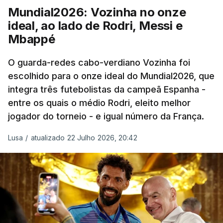
“Foi simplesmente surreal”, disse à FIFA o jogador
Mundial2026: Vozinha no onze
dos turcos do Trabzonspor, recordando o momento
ideal, ao lado de Rodri, Messi e
que fez Cabo Verde sonhar alto na sua primeira
Mbappé
participação numa fase final de um Mundial.
O guarda-redes cabo-verdiano Vozinha foi
escolhido para o onze ideal do Mundial2026, que
O ex-lateral do Benfica considerou que o galardão
integra três futebolistas da campeã Espanha -
“é um enorme orgulho e um reconhecimento que
entre os quais o médio Rodri, eleito melhor
qualquer jogador gostaria de ter”.
jogador do torneio - e igual número da França.
“Fico muito feliz pelo carinho de todas as pessoas
Lusa
/
atualizado 22 Julho 2026, 20:42
que elegeram o meu golo como o melhor da
competição”, afirmou o futebolista, de 23 anos.
À FIFA, o internacional cabo-verdiano, que nasceu
em Roterdão (Países Baixos), garantiu que o lance
não foi obra do acaso.