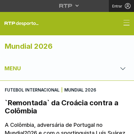
Entrar
`Remontada` da Croáci
Mundial 2026
MENU
FUTEBOL INTERNACIONAL
|
MUNDIAL 2026
`Remontada` da Croácia contra a
Colômbia
A Colômbia, adversária de Portugal no
Mundial2026 e com o sportinguista Luís Suárez