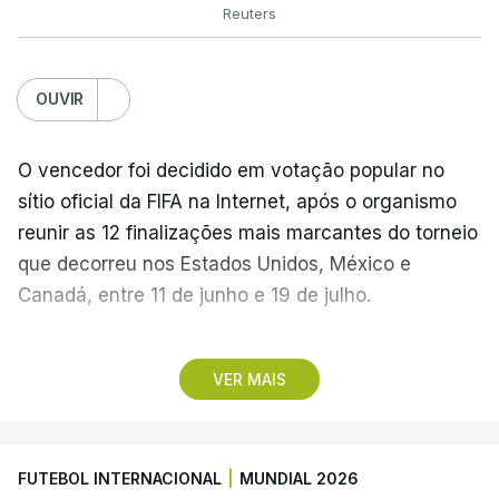
Reuters
OUVIR
O vencedor foi decidido em votação popular no
sítio oficial da FIFA na Internet, após o organismo
reunir as 12 finalizações mais marcantes do torneio
que decorreu nos Estados Unidos, México e
Canadá, entre 11 de junho e 19 de julho.
Lopes Cabral conquistou o prémio graças ao
VER MAIS
remate de pé direito que colocou a bola no ângulo
da baliza de Emiliano Martínez, aos 12 minutos do
prolongamento, no duelo frente à Argentina (2-3).
FUTEBOL INTERNACIONAL
|
MUNDIAL 2026