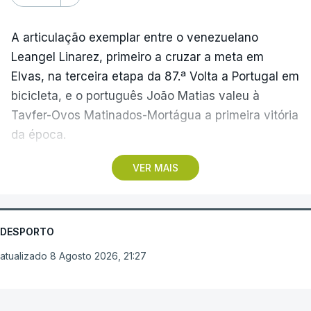
A articulação exemplar entre o venezuelano
Leangel Linarez, primeiro a cruzar a meta em
Elvas, na terceira etapa da 87.ª Volta a Portugal em
bicicleta, e o português João Matias valeu à
Tavfer-Ovos Matinados-Mortágua a primeira vitória
da época.
VER MAIS
Discreta nas chegadas ao Palácio Nacional de
Queluz, na quinta-feira, e a Albufeira, na sexta-
feira, a equipa dirigida por Gustavo Veloso
apresentou a sua melhor versão nos derradeiros
DESPORTO
metros da tirada mais longa da corrida, marcados
atualizado 8 Agosto 2026, 21:27
por uma aparatosa queda e por nova aparição do
camisola amarela, Rui Oliveira (UAE Emirates), no
Arouca vence em
sprint.