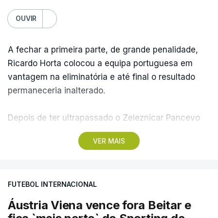
OUVIR
A fechar a primeira parte, de grande penalidade,
Ricardo Horta colocou a equipa portuguesa em
vantagem na eliminatória e até final o resultado
permaneceria inalterado.
Depois de ter ultrapassado o Zeleznicar Pancevo
na segunda pré-eliminatória de acesso à fase de
VER MAIS
liga da Liga Conferência, caso elimine Dínamo de
Minsk, com a segunda mão agendada para 13 de
agosto, na Bulgária – devido à guerra na Ucrânia e
FUTEBOL INTERNACIONAL
ao facto de a Bielorrússia ser aliada da Rússia - o
Sporting de Braga irá defrontar no play-off o
Áustria Viena vence fora Beitar e
vencedor da eliminatória entre Beitar e Áustria