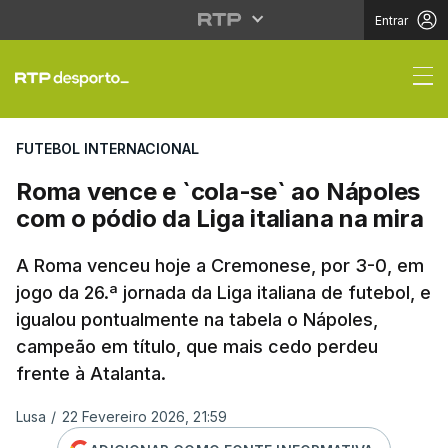
Entrar
Roma vence e `cola-se`
FUTEBOL INTERNACIONAL
Roma vence e `cola-se` ao Nápoles
com o pódio da Liga italiana na mira
A Roma venceu hoje a Cremonese, por 3-0, em
jogo da 26.ª jornada da Liga italiana de futebol, e
igualou pontualmente na tabela o Nápoles,
campeão em título, que mais cedo perdeu
frente à Atalanta.
Lusa
/
22 Fevereiro 2026, 21:59