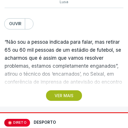
Lusa
OUVIR
“Não sou a pessoa indicada para falar, mas retirar
65 ou 60 mil pessoas de um estádio de futebol, se
acharmos que é assim que vamos resolver
problemas, estamos completamente enganados”,
atirou o técnico dos ‘encarnados’, no Seixal, em
conferência de imprensa de antevisão do encontro
com o Académico de Viseu.
VER MAIS
O Benfica recebe os beirões no domingo, em
partida da primeira jornada da I Liga portuguesa de
futebol com início previsto para as 20:30, no
DESPORTO
DIRETO