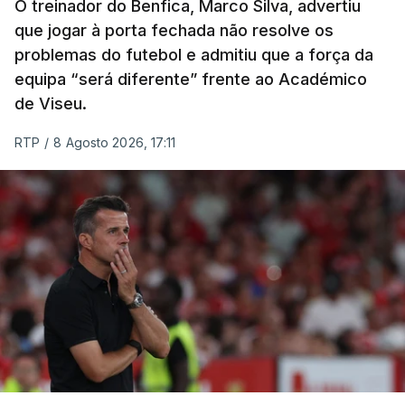
em Figueiró dos Vinhos, que inclui três contagens
O treinador do Benfica, Marco Silva, advertiu
de montanha de terceira categoria e uma de
que jogar à porta fechada não resolve os
problemas do futebol e admitiu que a força da
segunda antes da subida final, a única de
equipa “será diferente” frente ao Académico
categoria especial na prova.
de Viseu.
(Com Lusa)
RTP
/
8 Agosto 2026, 17:11