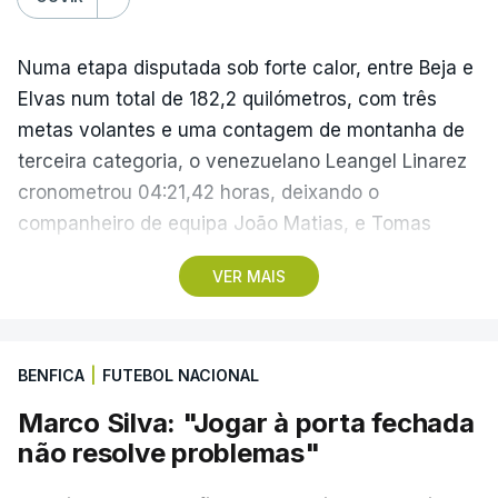
Numa etapa disputada sob forte calor, entre Beja e
Elvas num total de 182,2 quilómetros, com três
metas volantes e uma contagem de montanha de
terceira categoria, o venezuelano Leangel Linarez
cronometrou 04:21,42 horas, deixando o
companheiro de equipa João Matias, e Tomas
Contte, da Aviludo-Louletano-Loulé, nas segunda e
VER MAIS
terceira posições, respetivamente.
No domingo, a quarta etapa termina com a
BENFICA
|
FUTEBOL NACIONAL
primeira chegada em alto, à Torre na Serra da
Estrela, a 1.961 metros de altitude, que pode criar
Marco Silva: "Jogar à porta fechada
diferenças significativas na classificação geral,
não resolve problemas"
após um trajeto de 154,6 quilómetros, com início