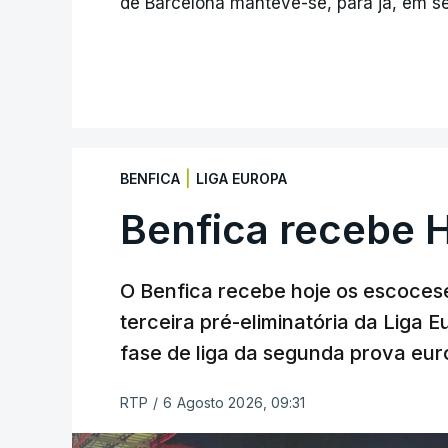
de Barcelona manteve-se, para já, em s
|
BENFICA
LIGA EUROPA
Benfica recebe 
O Benfica recebe hoje os escocese
terceira pré-eliminatória da Liga 
fase de liga da segunda prova eur
RTP
/
6 Agosto 2026, 09:31