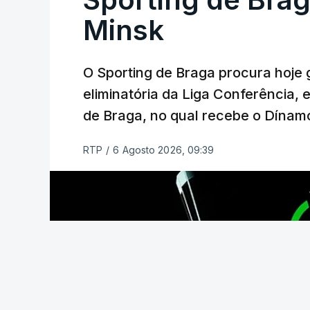
Azerbaijão, sendo que, em caso de afas
da Liga Conferência, encontrando os est
Minsk
Viena.
O Sporting de Braga procura hoje 
O jogo no Estádio da Luz tem início às 
eliminatória da Liga Conferência, 
enquanto a segunda mão está marcada p
de Braga, no qual recebe o Dínamo
Na fase de liga da Liga Europa já está 
RTP
/
6 Agosto 2026, 09:39
com entrada direta, graças à conquista 
(Com Lusa)