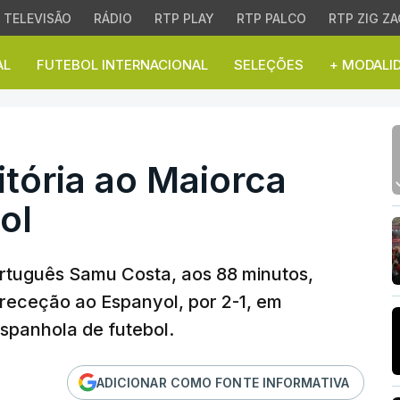
TELEVISÃO
RÁDIO
RTP PLAY
RTP PALCO
RTP ZIG ZA
AL
FUTEBOL INTERNACIONAL
SELEÇÕES
+ MODALI
ria ao Maiorca frente a
tória ao Maiorca
ol
ortuguês Samu Costa, aos 88 minutos,
 receção ao Espanyol, por 2-1, em
espanhola de futebol.
ADICIONAR COMO FONTE INFORMATIVA