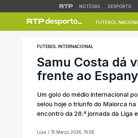
NOTÍCIAS
DESPORTO
FUTEBOL NACION
Samu Costa dá vitó
FUTEBOL INTERNACIONAL
Samu Costa dá vi
frente ao Espany
Um golo do médio internacional p
selou hoje o triunfo do Maiorca na
encontro da 28.ª jornada da Liga 
Lusa
/
15 Março 2026, 16:58