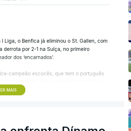
 I Liga, o Benfica já eliminou o St. Gallen, com
derrota por 2-1 na Suíça, no primeiro
ador dos ‘encarnados’.
o vice-campeão escocês, que tem o português
foi relegado das fases preliminares da Liga
dos pelos austríacos do Sturm Graz, com um
ER MAIS
rar outra equipa relegada da ‘Champions’, o
ampeão dinamarquês, ou o Sabah, campeão do
ga enfrenta Dínamo