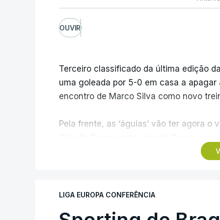
OUVIR
Terceiro classificado da última edição da
uma goleada por 5-0 em casa a apagar a 
encontro de Marco Silva como novo trein
Pela frente, as ‘águias’ vão ter agora 
Cláudio Braga como grande figura e que 
dos Campeões, depois de serem elimina
V
agregado de 6-0.
Caso se qualifique, o Benfica vai encont
LIGA EUROPA CONFERÊNCIA
derrotado do encontro entre Aarhus, c
Sporting de Bra