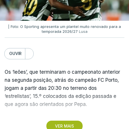
| Foto: O Sporting apresenta um plantel muito renovado para a
temporada 2026/27
Lusa
OUVIR
Os ‘leões’, que terminaram o campeonato anterior
na segunda posição, atrás do campeão FC Porto,
jogam a partir das 20:30 no terreno dos
‘estrelistas’, 15.º colocados da edição passada e
que agora são orientados por Pepa.
No primeiro encontro do dia, o Marítimo, vencedor
VER MAIS
da II Liga, vai assinalar o regresso à 'elite' após