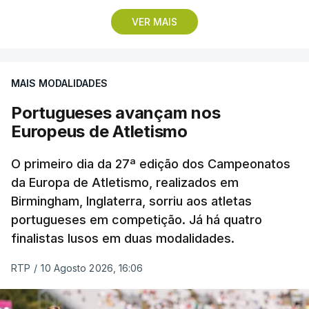
VER MAIS
A camisola amarela mantém-se na posse de Alexis
Guérin, que foi oitavo no contrarrelógio, a 53
segundos do vencedor, sendo que na classificação
MAIS MODALIDADES
geral tem agora 01.09 minutos de vantagem sobre
o seu colega de equipa Artem Nych, o russo que
Portugueses avançam nos
venceu as duas últimas edições da Volta, e 1.51
Europeus de Atletismo
sobre Tiago Antunes.
O primeiro dia da 27ª edição dos Campeonatos
Após cumprir-se o dia de descanso da Volta a
da Europa de Atletismo, realizados em
Birmingham, Inglaterra, sorriu aos atletas
Portugal na terça-feira, o pelotão voltará à estrada
portugueses em competição. Já há quatro
na quarta-feira, para a sexta etapa, que vai ligar o
finalistas lusos em duas modalidades.
Europarque, em Santa Maria da Feira, ao Peso da
Régua, num total de 132,6 quilómetros.
RTP
/
10 Agosto 2026, 16:06