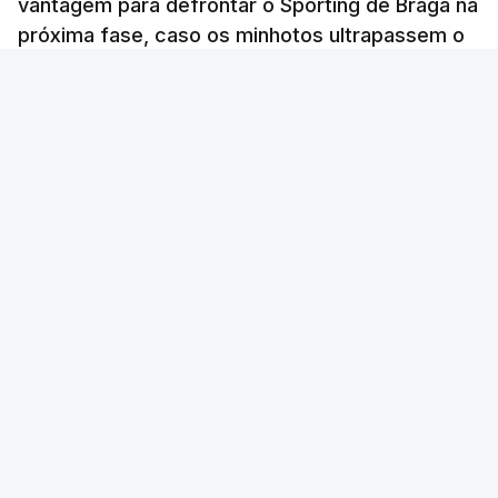
vantagem para defrontar o Sporting de Braga na
próxima fase, caso os minhotos ultrapassem o
Dínamo Minsk.
Lusa
/
6 Agosto 2026, 22:06
AFP