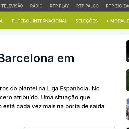
TELEVISÃO
RÁDIO
RTP PLAY
RTP PALCO
RTP ZIG ZA
AL
FUTEBOL INTERNACIONAL
SELEÇÕES
+ MODALI
arcelona em guerra abe
 Barcelona em
os do plantel na Liga Espanhola. No
mero atribuído. Uma situação que
 está cada vez mais na porta de saída