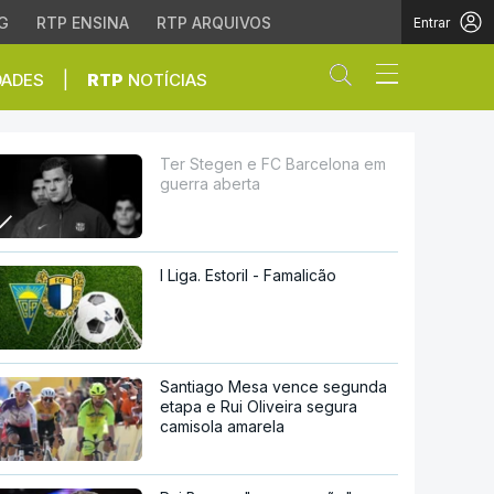
G
RTP ENSINA
RTP ARQUIVOS
Entrar
Abrir campo de
|
DADES
RTP
NOTÍCIAS
rta
Ter Stegen e FC Barcelona em
guerra aberta
I Liga. Estoril - Famalicão
Santiago Mesa vence segunda
etapa e Rui Oliveira segura
camisola amarela