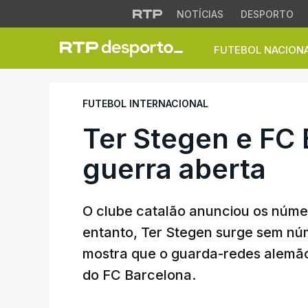
NOTÍCIAS
DESPORTO
FUTEBOL NACION
Ter Stegen e FC B
FUTEBOL INTERNACIONAL
Ter Stegen e FC
guerra aberta
O clube catalão anunciou os númer
entanto, Ter Stegen surge sem nú
mostra que o guarda-redes alemão
do FC Barcelona.