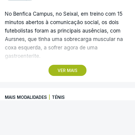
No Benfica Campus, no Seixal, em treino com 15
minutos abertos à comunicação social, os dois
futebolistas foram as principais ausências, com
Aursnes, que tinha uma sobrecarga muscular na
coxa esquerda, a sofrer agora de uma
gastroenterite.
VER MAIS
Já Ivanovic está a contas com uma contusão no
pé direito, com os dois jogadores, à partida, a
falharem o encontro com o Hearts, marcado para
MAIS MODALIDADES
|
TÉNIS
quinta-feira, a partir das 20:00, no Estádio da Luz,
além dos lesionados Joshua Wynder e Jaden
Alcaraz falha torneio de Cincinnati
Umeh.
O espanhol Carlos Alcaraz desistiu de participar
Por opção técnica, também os extremos Tiago
no torneio de Cincinnati, que decorre entre