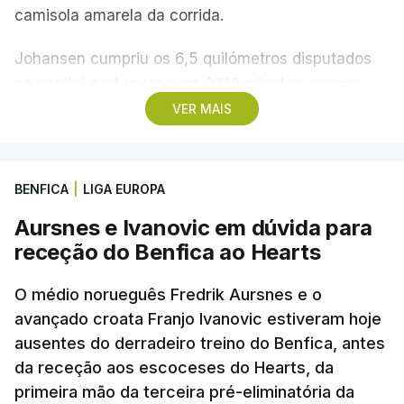
camisola amarela da corrida.
Johansen cumpriu os 6,5 quilómetros disputados
na capital portuguesa em 07.12 minutos, menos
quatro segundos do que o companheiro de equipa
VER MAIS
Rui Oliveira, campeão olímpico de Madison em
Paris2024, ao lado de Iúri Leitão, em ciclismo de
pista.
BENFICA
|
LIGA EUROPA
Aursnes e Ivanovic em dúvida para
O vice-campeão português de contrarrelógio,
receção do Benfica ao Hearts
Rafael Reis, que procurava o oitavo triunfo em
prólogos da prova, o sexto seguido, foi o terceiro
O médio norueguês Fredrik Aursnes e o
mais rápido, a sete segundos, enquanto o italiano
avançado croata Franjo Ivanovic estiveram hoje
Luca Giaimi (UAE Emirates) e o russo Artem Nych
ausentes do derradeiro treino do Benfica, antes
(Anicolor-Campicarn), vencedor das últimas duas
da receção aos escoceses do Hearts, da
edições da Volta, terminaram na quarta e quinta
primeira mão da terceira pré-eliminatória da