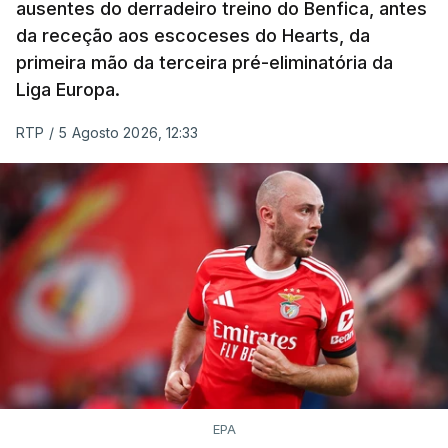
ausentes do derradeiro treino do Benfica, antes
(Anicolor-Campicarn), vencedor das últimas duas
da receção aos escoceses do Hearts, da
edições da Volta, terminaram na quarta e quinta
primeira mão da terceira pré-eliminatória da
posições, respetivamente, a nove e 14 segundos.
Liga Europa.
Na quinta-feira, o pelotão vai percorrer os 157,1
RTP
/
5 Agosto 2026, 12:33
quilómetros entre Lourinhã a Queluz, em Sintra, na
primeira das 10 etapas da 87.ª edição, com duas
contagens de terceira categoria nos derradeiros
50 quilómetros.
TÓPICOS
Lourinhã Queluz
,
Madison
EPA