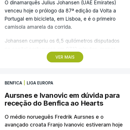
O dinamarquês Julius Johansen (UAE Emirates)
venceu hoje o prólogo da 87ª edição da Volta a
Portugal em bicicleta, em Lisboa, e é o primeiro
camisola amarela da corrida.
Johansen cumpriu os 6,5 quilómetros disputados
na capital portuguesa em 07.12 minutos, menos
quatro segundos do que o companheiro de equipa
VER MAIS
Rui Oliveira, campeão olímpico de Madison em
Paris2024, ao lado de Iúri Leitão, em ciclismo de
pista.
BENFICA
|
LIGA EUROPA
Aursnes e Ivanovic em dúvida para
O vice-campeão português de contrarrelógio,
receção do Benfica ao Hearts
Rafael Reis, que procurava o oitavo triunfo em
prólogos da prova, o sexto seguido, foi o terceiro
O médio norueguês Fredrik Aursnes e o
mais rápido, a sete segundos, enquanto o italiano
avançado croata Franjo Ivanovic estiveram hoje
Luca Giaimi (UAE Emirates) e o russo Artem Nych