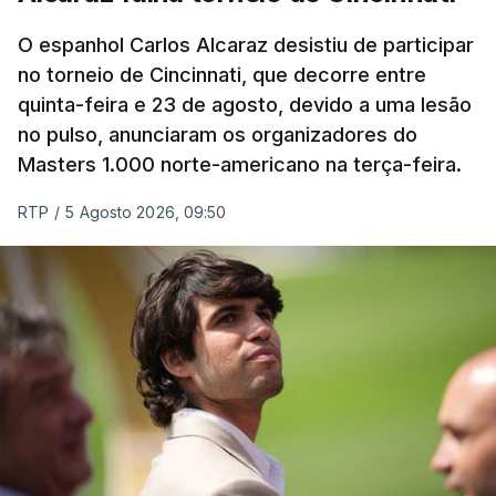
Umeh.
O espanhol Carlos Alcaraz desistiu de participar
Por opção técnica, também os extremos Tiago
no torneio de Cincinnati, que decorre entre
Gouveia e Bruma falharam o treino dos
quinta-feira e 23 de agosto, devido a uma lesão
no pulso, anunciaram os organizadores do
‘encarnados’, uma vez que não entram nas contas
Masters 1.000 norte-americano na terça-feira.
da equipa técnica liderada por Marco Silva e
procuram agora solução antes do término do
RTP
/
5 Agosto 2026, 09:50
mercado de verão.
O jovem médio Miguel Figueiredo, que ‘baixou’ por
alguns dias à equipa B, integrou novamente o
treino da equipa principal, enquanto o extremo
Gianluca Prestianni já cumpriu o castigo da UEFA,
que durava desde a última época, e pode ser
opção.