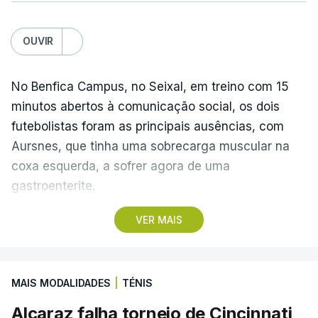
OUVIR
No Benfica Campus, no Seixal, em treino com 15
minutos abertos à comunicação social, os dois
futebolistas foram as principais ausências, com
Aursnes, que tinha uma sobrecarga muscular na
coxa esquerda, a sofrer agora de uma
gastroenterite.
VER MAIS
Já Ivanovic está a contas com uma contusão no
pé direito, com os dois jogadores, à partida, a
falharem o encontro com o Hearts, marcado para
MAIS MODALIDADES
|
TÉNIS
quinta-feira, a partir das 20:00, no Estádio da Luz,
além dos lesionados Joshua Wynder e Jaden
Alcaraz falha torneio de Cincinnati