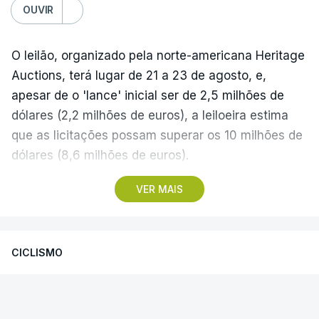
OUVIR
O leilão, organizado pela norte-americana Heritage
Auctions, terá lugar de 21 a 23 de agosto, e,
apesar de o 'lance' inicial ser de 2,5 milhões de
dólares (2,2 milhões de euros), a leiloeira estima
que as licitações possam superar os 10 milhões de
dólares (8,6 milhões de euros).
VER MAIS
A camisola utilizada pelo astro argentino durante
este jogo dos quartos de final do Mundial1986,
ganho por 2-1 pela sua seleção a 22 de junho de
CICLISMO
1986, na Cidade do México, foi vendida por um
valor recorde de 9,3 milhões de dólares (oito
Santiago Mesa vence segunda
milhões de euros) em 2022.
etapa e Rui Oliveira segura camisola