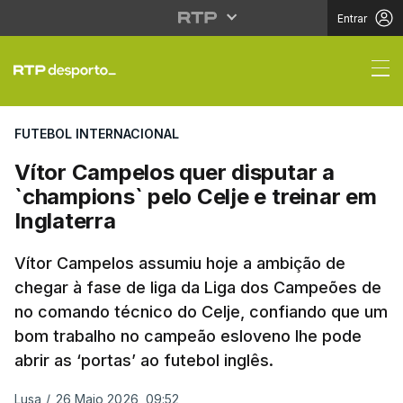
Entrar
Vítor Campelos quer di
FUTEBOL INTERNACIONAL
Vítor Campelos quer disputar a
`champions` pelo Celje e treinar em
Inglaterra
Vítor Campelos assumiu hoje a ambição de
chegar à fase de liga da Liga dos Campeões de
no comando técnico do Celje, confiando que um
bom trabalho no campeão esloveno lhe pode
abrir as ‘portas’ ao futebol inglês.
Lusa
/
26 Maio 2026, 09:52