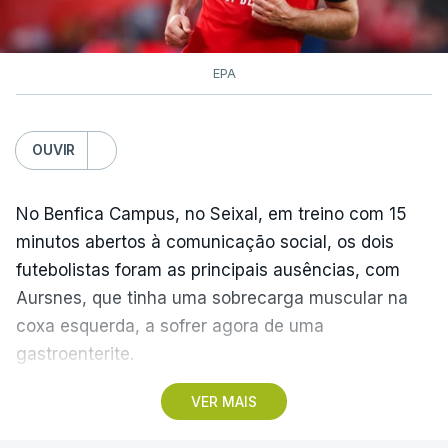
EPA
OUVIR
No Benfica Campus, no Seixal, em treino com 15
minutos abertos à comunicação social, os dois
futebolistas foram as principais ausências, com
Aursnes, que tinha uma sobrecarga muscular na
coxa esquerda, a sofrer agora de uma
gastroenterite.
VER MAIS
Já Ivanovic está a contas com uma contusão no
pé direito, com os dois jogadores, à partida, a