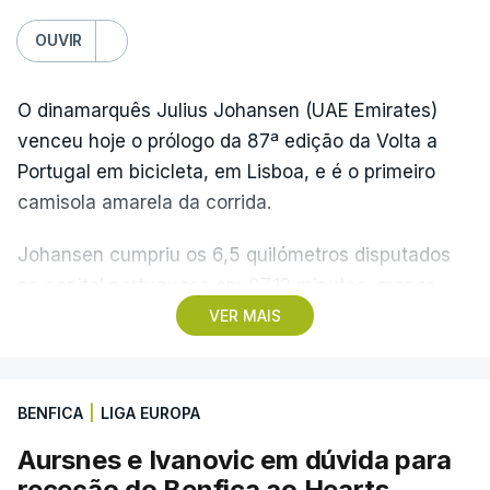
OUVIR
O dinamarquês Julius Johansen (UAE Emirates)
venceu hoje o prólogo da 87ª edição da Volta a
Portugal em bicicleta, em Lisboa, e é o primeiro
camisola amarela da corrida.
Johansen cumpriu os 6,5 quilómetros disputados
na capital portuguesa em 07.12 minutos, menos
quatro segundos do que o companheiro de equipa
VER MAIS
Rui Oliveira, campeão olímpico de Madison em
Paris2024, ao lado de Iúri Leitão, em ciclismo de
pista.
BENFICA
|
LIGA EUROPA
Aursnes e Ivanovic em dúvida para
O vice-campeão português de contrarrelógio,
receção do Benfica ao Hearts