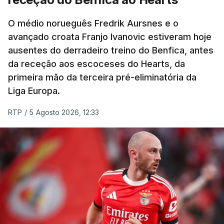
Rafael Reis, que procurava o oitavo triunfo em
prólogos da prova, o sexto seguido, foi o terceiro
O médio norueguês Fredrik Aursnes e o
mais rápido, a sete segundos, enquanto o italiano
avançado croata Franjo Ivanovic estiveram hoje
Luca Giaimi (UAE Emirates) e o russo Artem Nych
ausentes do derradeiro treino do Benfica, antes
(Anicolor-Campicarn), vencedor das últimas duas
da receção aos escoceses do Hearts, da
edições da Volta, terminaram na quarta e quinta
primeira mão da terceira pré-eliminatória da
posições, respetivamente, a nove e 14 segundos.
Liga Europa.
Na quinta-feira, o pelotão vai percorrer os 157,1
RTP
/
5 Agosto 2026, 12:33
quilómetros entre Lourinhã a Queluz, em Sintra, na
primeira das 10 etapas da 87.ª edição, com duas
contagens de terceira categoria nos derradeiros
50 quilómetros.
TÓPICOS
Lourinhã Queluz
,
Madison