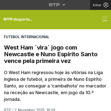
Entrar
West Ham `vira` jogo 
FUTEBOL INTERNACIONAL
West Ham `vira` jogo com
Newcastle e Nuno Espírito Santo
vence pela primeira vez
O West Ham regressou hoje às vitórias na Liga
inglesa de futebol, a primeira de Nuno Espírito
Santo, ao conseguir a ‘cambalhota’ no marcador
na receção ao Newcastle, em jogo da 10.ª
jornada.
RTP
/
2 Novembro 2025, 16:39