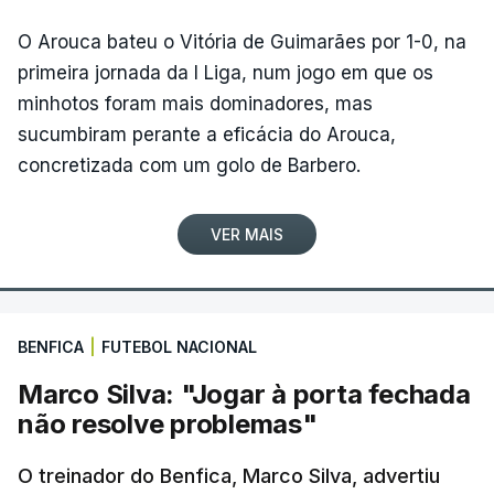
de 182,2 quilómetros.
O Arouca bateu o Vitória de Guimarães por 1-0, na
primeira jornada da I Liga, num jogo em que os
“Ontem [sexta-feira] já queria ganhar, mas a vitória
minhotos foram mais dominadores, mas
na etapa chegou hoje. Estou muito feliz, a nível
sucumbiram perante a eficácia do Arouca,
pessoal e pela equipa. É uma vitória que
concretizada com um golo de Barbero.
estávamos à procura desde o início da temporada.
Por uma ou por outra coisa, tivemos 'má sorte' e
VER MAIS
não conseguimos ganhar”, realçou aos jornalistas o
corredor, um dia depois de completar 29 anos.
Com um palmarés que já incluía duas vitórias em
BENFICA
|
FUTEBOL NACIONAL
etapas da Volta, ambas conquistadas em 2023, o
Marco Silva: "Jogar à porta fechada
sprinter dera à Tavfer-Ovos Matinados-Mortágua a
não resolve problemas"
única vitória em duas épocas na Clássica de Viana
do Castelo, em 06 de abril de 2025, antes de novo
O treinador do Benfica, Marco Silva, advertiu
êxito hoje.