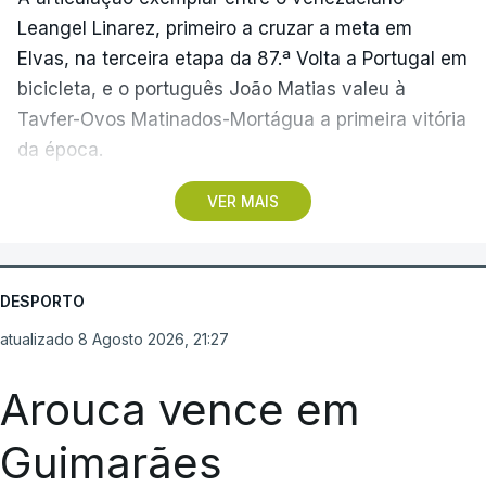
Leangel Linarez, primeiro a cruzar a meta em
Elvas, na terceira etapa da 87.ª Volta a Portugal em
bicicleta, e o português João Matias valeu à
Tavfer-Ovos Matinados-Mortágua a primeira vitória
da época.
VER MAIS
Discreta nas chegadas ao Palácio Nacional de
Queluz, na quinta-feira, e a Albufeira, na sexta-
feira, a equipa dirigida por Gustavo Veloso
apresentou a sua melhor versão nos derradeiros
DESPORTO
metros da tirada mais longa da corrida, marcados
atualizado 8 Agosto 2026, 21:27
por uma aparatosa queda e por nova aparição do
camisola amarela, Rui Oliveira (UAE Emirates), no
Arouca vence em
sprint.
Guimarães
Quando o quarteto da fuga do dia estava prestes a