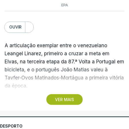
EPA
OUVIR
A articulação exemplar entre o venezuelano
Leangel Linarez, primeiro a cruzar a meta em
Elvas, na terceira etapa da 87.ª Volta a Portugal em
bicicleta, e o português João Matias valeu à
Tavfer-Ovos Matinados-Mortágua a primeira vitória
da época.
VER MAIS
Discreta nas chegadas ao Palácio Nacional de
Queluz, na quinta-feira, e a Albufeira, na sexta-
feira, a equipa dirigida por Gustavo Veloso
apresentou a sua melhor versão nos derradeiros
DESPORTO