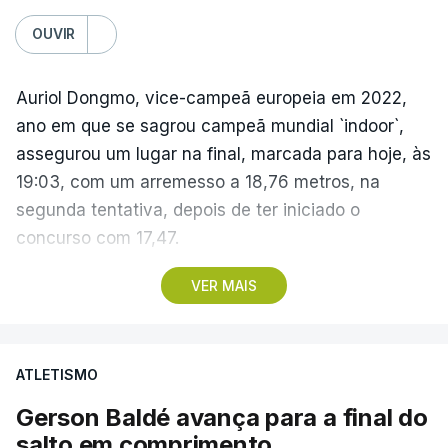
OUVIR
Auriol Dongmo, vice-campeã europeia em 2022,
ano em que se sagrou campeã mundial `indoor`,
assegurou um lugar na final, marcada para hoje, às
19:03, com um arremesso a 18,76 metros, na
segunda tentativa, depois de ter iniciado o
concurso com 17,47.
A sua companheira no Sporting Jessica Inchude
VER MAIS
também avançou para a final, com 18,57, no
terceiro lançamento, depois de ter ficado a três
centímetros da marca de apuramento direto logo
ATLETISMO
no primeiro lançamento (18,17), seguindo-se um
Gerson Baldé avança para a final do
nulo.
salto em comprimento