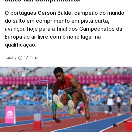
Com o 12.º lugar na qualificação, Eliana Bandeira
O português Gerson Baldé, campeão do mundo
assegurou um dos 12 lugares na final, com os 17,62
do salto em comprimento em pista curta,
do primeiro ensaio, que não conseguiu melhorar
avançou hoje para a final dos Campeonatos da
nas outras duas tentativas (17,60 e 17,47).
Europa ao ar livre com o nono lugar na
qualificação.
Dongmo terminou a qualificação com a terceira
melhor marca, apenas atrás da alemã Yemisi
17 min.
Lusa
/
Mabry e da neerlandesa bicampeã europeia
Jessica Schilder, que lançaram a 19,25 e 19
metros, respetivamente, enquanto Inchude foi
sexta.
TÓPICOS
Auriol Dongmo Jessica Inchude
,
Atletismo