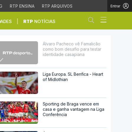
G
RTP ENSINA
RTP ARQUIVOS
Entrar
Abrir campo de
|
DADES
RTP
NOTÍCIAS
safio para testar ident
Álvaro Pacheco vê Famalicão
como bom desafio para testar
identidade casapiana
Liga Europa. SL Benfica - Heart
of Midlothian
Sporting de Braga vence em
casa e ganha vantagem na Liga
Conferência