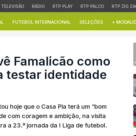
TELEVISÃO
RÁDIO
RTP PLAY
RTP PALCO
RTP ZIG ZA
AL
FUTEBOL INTERNACIONAL
SELEÇÕES
+ MODALI
 Famalicão como bom de
vê Famalicão como
 testar identidade
tou hoje que o Casa Pia terá um “bom
dade com coragem e ambição, na visita
a a 23.ª jornada da I Liga de futebol.