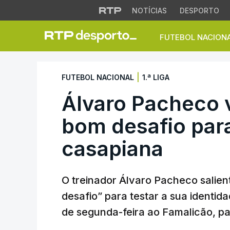
NOTÍCIAS
DESPORTO
FUTEBOL NACION
Álvaro Pacheco vê
|
FUTEBOL NACIONAL
1.ª LIGA
Álvaro Pacheco 
bom desafio para
casapiana
O treinador Álvaro Pacheco salien
desafio” para testar a sua identi
de segunda-feira ao Famalicão, par