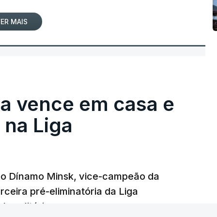
ER MAIS
ga vence em casa e
na Liga
e o Dínamo Minsk, vice-campeão da
rceira pré-eliminatória da Liga
o solitário.