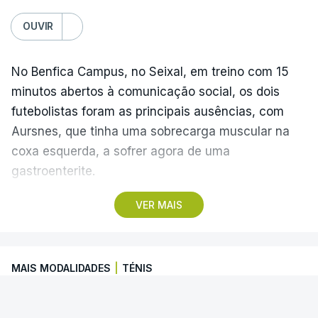
OUVIR
No Benfica Campus, no Seixal, em treino com 15
minutos abertos à comunicação social, os dois
futebolistas foram as principais ausências, com
Aursnes, que tinha uma sobrecarga muscular na
coxa esquerda, a sofrer agora de uma
gastroenterite.
VER MAIS
Já Ivanovic está a contas com uma contusão no
pé direito, com os dois jogadores, à partida, a
falharem o encontro com o Hearts, marcado para
MAIS MODALIDADES
|
TÉNIS
quinta-feira, a partir das 20:00, no Estádio da Luz,
além dos lesionados Joshua Wynder e Jaden
Alcaraz falha torneio de Cincinnati
Umeh.