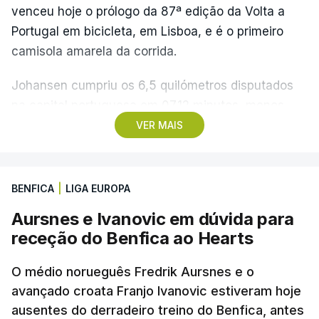
venceu hoje o prólogo da 87ª edição da Volta a
Portugal em bicicleta, em Lisboa, e é o primeiro
camisola amarela da corrida.
Johansen cumpriu os 6,5 quilómetros disputados
na capital portuguesa em 07.12 minutos, menos
quatro segundos do que o companheiro de equipa
VER MAIS
Rui Oliveira, campeão olímpico de Madison em
Paris2024, ao lado de Iúri Leitão, em ciclismo de
pista.
BENFICA
|
LIGA EUROPA
Aursnes e Ivanovic em dúvida para
O vice-campeão português de contrarrelógio,
receção do Benfica ao Hearts
Rafael Reis, que procurava o oitavo triunfo em
prólogos da prova, o sexto seguido, foi o terceiro
O médio norueguês Fredrik Aursnes e o
mais rápido, a sete segundos, enquanto o italiano
avançado croata Franjo Ivanovic estiveram hoje
Luca Giaimi (UAE Emirates) e o russo Artem Nych
ausentes do derradeiro treino do Benfica, antes
(Anicolor-Campicarn), vencedor das últimas duas