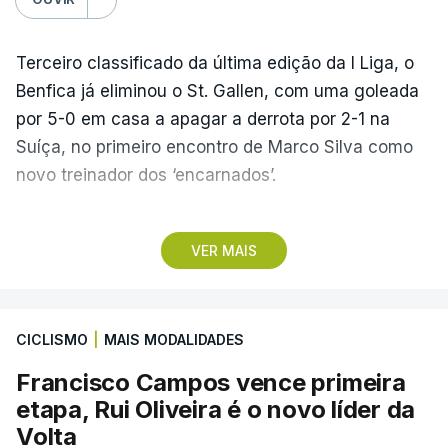
Terceiro classificado da última edição da I Liga, o
Benfica já eliminou o St. Gallen, com uma goleada
por 5-0 em casa a apagar a derrota por 2-1 na
Suíça, no primeiro encontro de Marco Silva como
novo treinador dos ‘encarnados’.
Pela frente, as ‘águias’ vão ter agora o vice-
VER MAIS
campeão escocês, que tem o português Cláudio
Braga como grande figura e que foi relegado das
fases preliminares da Liga dos Campeões, depois
CICLISMO
|
MAIS MODALIDADES
de serem eliminados pelos austríacos do Sturm
Graz, com um agregado de 6-0.
Francisco Campos vence primeira
etapa, Rui Oliveira é o novo líder da
Caso se qualifique, o Benfica vai encontrar outra
Volta