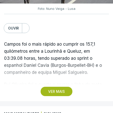
(Com Lusa)
Foto: Nuno Veiga - Lusa
OUVIR
Campos foi o mais rápido ao cumprir os 157,1
quilómetros entre a Lourinhã e Queluz, em
03:39.08 horas, tendo superado ao sprint o
espanhol Daniel Cavia (Burgos-Burpellet-BH) e o
companheiro de equipa Miguel Salgueiro.
Rui Oliveira foi o quarto a cruzar a linha da meta,
sucedendo como camisola amarela ao
VER MAIS
dinamarquês Julius Johansen, seu colega na UAE
Emirates, que tinha vencido o prólogo na quarta-
feira.