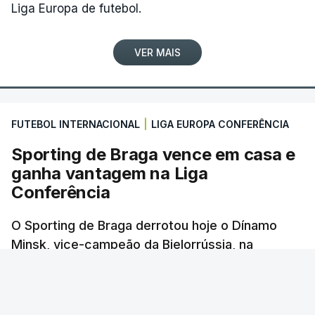
Liga Europa de futebol.
(Com Lusa)
VER MAIS
FUTEBOL INTERNACIONAL
|
LIGA EUROPA CONFERÊNCIA
Sporting de Braga vence em casa e
ganha vantagem na Liga
Conferência
O Sporting de Braga derrotou hoje o Dínamo
Minsk, vice-campeão da Bielorrússia, na
primeira-mão da terceira pré-eliminatória da
Liga Conferência de futebol, com um golo
solitário.