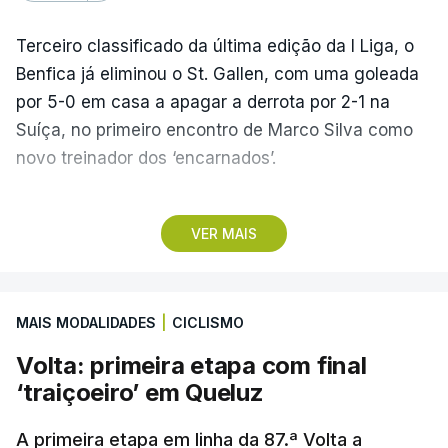
Terceiro classificado da última edição da I Liga, o
Benfica já eliminou o St. Gallen, com uma goleada
por 5-0 em casa a apagar a derrota por 2-1 na
Suíça, no primeiro encontro de Marco Silva como
novo treinador dos ‘encarnados’.
Pela frente, as ‘águias’ vão ter agora o vice-
VER MAIS
campeão escocês, que tem o português Cláudio
Braga como grande figura e que foi relegado das
fases preliminares da Liga dos Campeões, depois
MAIS MODALIDADES
|
CICLISMO
de serem eliminados pelos austríacos do Sturm
Graz, com um agregado de 6-0.
Volta: primeira etapa com final
‘traiçoeiro’ em Queluz
Caso se qualifique, o Benfica vai encontrar outra
equipa relegada da ‘Champions’, o derrotado do
A primeira etapa em linha da 87.ª Volta a