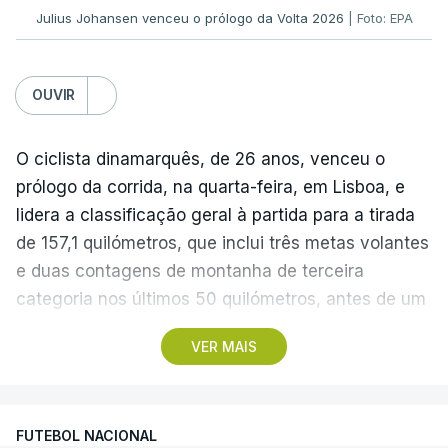
Julius Johansen venceu o prólogo da Volta 2026
| Foto: EPA
OUVIR
O ciclista dinamarquês, de 26 anos, venceu o
prólogo da corrida, na quarta-feira, em Lisboa, e
lidera a classificação geral à partida para a tirada
de 157,1 quilómetros, que inclui três metas volantes
e duas contagens de montanha de terceira
categoria nos últimos 50 quilómetros, antes de um
troço final ‘traiçoeiro’ e da meta, localizada junto
VER MAIS
ao Palácio Nacional de Queluz, no concelho de
Sintra.
FUTEBOL NACIONAL
Com partida real marcada para as 13:40, na Praça