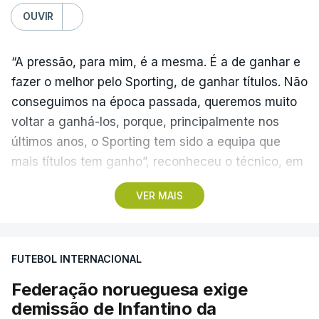
OUVIR
“A pressão, para mim, é a mesma. É a de ganhar e
fazer o melhor pelo Sporting, de ganhar títulos. Não
conseguimos na época passada, queremos muito
voltar a ganhá-los, porque, principalmente nos
últimos anos, o Sporting tem sido a equipa que
mais títulos tem ganho”, reconheceu o técnico, em
Alcochete.
VER MAIS
A conferência de imprensa servia de antevisão à
estreia na I Liga, no sábado, frente ao Estrela da
FUTEBOL INTERNACIONAL
Amadora, mas foi dominada pela atividade dos
‘leões’ no mercado de transferências, onde Borges
Federação norueguesa exige
vincou, mais do que uma vez, que o clube “tem
demissão de Infantino da