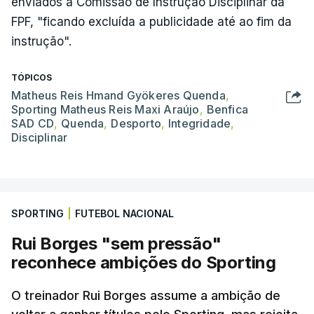
enviados à Comissão de Instrução Disciplinar da
FPF, "ficando excluída a publicidade até ao fim da
instrução".
TÓPICOS
Matheus Reis Hmand Gyökeres Quenda
,
Sporting Matheus Reis Maxi Araújo
,
Benfica
SAD CD
,
Quenda
,
Desporto
,
Integridade
,
Disciplinar
SPORTING
|
FUTEBOL NACIONAL
Rui Borges "sem pressão"
reconhece ambições do Sporting
O treinador Rui Borges assume a ambição de