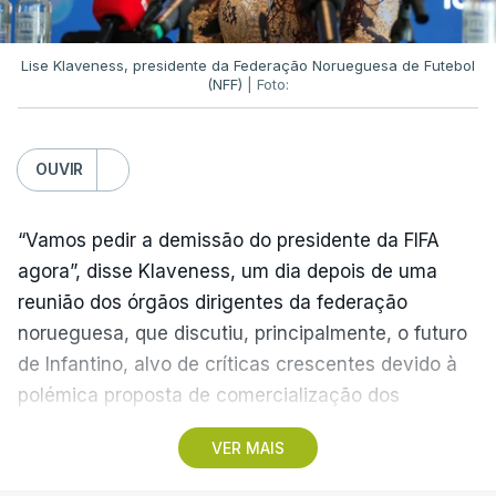
desabafou.
Nesse sentido, confirmou que Daniel Bragança e
Lise Klaveness, presidente da Federação Norueguesa de Futebol
(NFF)
| Foto:
Pedro Gonçalves não estão convocados para a
vista ao Estrela da Amadora, ao contrário do
defesa central Diomande, apontado como provável
OUVIR
reforço do Nottingham Forest, da Liga inglesa,
situação com a qual o treinador está “zero
“Vamos pedir a demissão do presidente da FIFA
preocupado”.
agora”, disse Klaveness, um dia depois de uma
reunião dos órgãos dirigentes da federação
“Até ao fecho do mercado vai haver muito ruído
norueguesa, que discutiu, principalmente, o futuro
naquilo que é entradas, saídas, contratações. É
de Infantino, alvo de críticas crescentes devido à
natural. O Sporting tem grandes jogadores, o
polémica proposta de comercialização dos
Ousmane [Diomande] é um deles, está convocado
Mundiais.
para o jogo de amanhã [sábado]”, adiantou Rui
VER MAIS
Borges.
A presidente da NFF, conhecida crítica de Infantino,