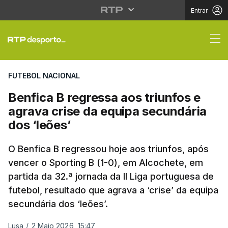
Entrar
Benfica B regressa aos
FUTEBOL NACIONAL
Benfica B regressa aos triunfos e
agrava crise da equipa secundária
dos ‘leões’
O Benfica B regressou hoje aos triunfos, após
vencer o Sporting B (1-0), em Alcochete, em
partida da 32.ª jornada da II Liga portuguesa de
futebol, resultado que agrava a ‘crise’ da equipa
secundária dos ‘leões’.
Lusa
/
2 Maio 2026, 15:47