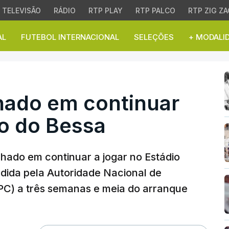
TELEVISÃO
RÁDIO
RTP PLAY
RTP PALCO
RTP ZIG ZA
AL
FUTEBOL INTERNACIONAL
SELEÇÕES
+ MODALI
o em continuar a jogar
hado em continuar
io do Bessa
hado em continuar a jogar no Estádio
edida pela Autoridade Nacional de
PC) a três semanas e meia do arranque