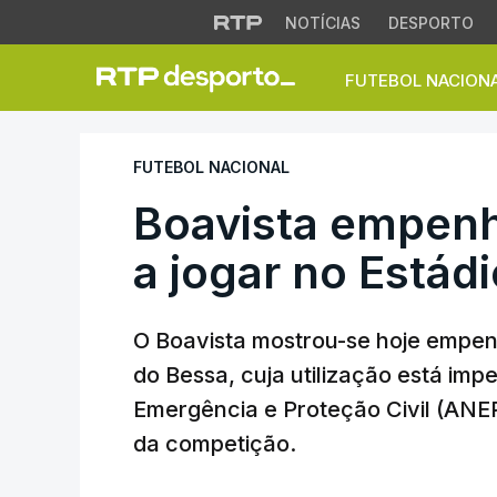
NOTÍCIAS
DESPORTO
FUTEBOL NACION
Boavista empenhad
FUTEBOL NACIONAL
Boavista empen
a jogar no Estád
O Boavista mostrou-se hoje empen
do Bessa, cuja utilização está imp
Emergência e Proteção Civil (ANE
da competição.