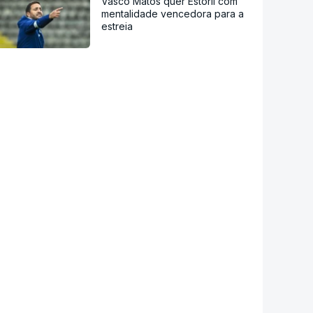
Vasco Matos quer Estoril com
mentalidade vencedora para a
estreia