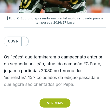
| Foto: O Sporting apresenta um plantel muito renovado para a
temporada 2026/27
Lusa
OUVIR
Os ‘leões’, que terminaram o campeonato anterior
na segunda posição, atrás do campeão FC Porto,
jogam a partir das 20:30 no terreno dos
‘estrelistas’, 15.º colocados da edição passada e
que agora são orientados por Pepa.
No primeiro encontro do dia, o Marítimo, vencedor
VER MAIS
da II Liga, vai assinalar o regresso à 'elite' após