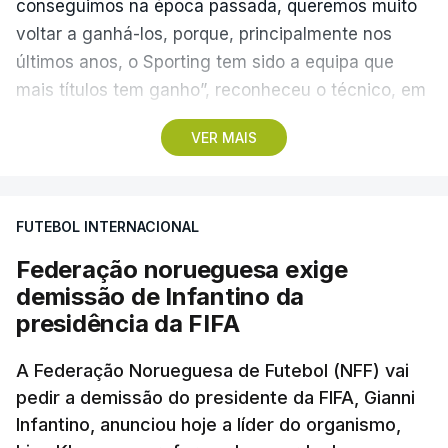
conseguimos na época passada, queremos muito
voltar a ganhá-los, porque, principalmente nos
últimos anos, o Sporting tem sido a equipa que
mais títulos tem ganho”, reconheceu o técnico, em
Alcochete.
VER MAIS
A conferência de imprensa servia de antevisão à
estreia na I Liga, no sábado, frente ao Estrela da
FUTEBOL INTERNACIONAL
Amadora, mas foi dominada pela atividade dos
‘leões’ no mercado de transferências, onde Borges
Federação norueguesa exige
vincou, mais do que uma vez, que o clube “tem
demissão de Infantino da
feito um trabalho excelente”.
presidência da FIFA
Questionado sobre se o elevado número de
A Federação Norueguesa de Futebol (NFF) vai
pedir a demissão do presidente da FIFA, Gianni
entradas e saídas confirmava que o Sporting
Infantino, anunciou hoje a líder do organismo,
estava a precisar de jogadores com vontade de