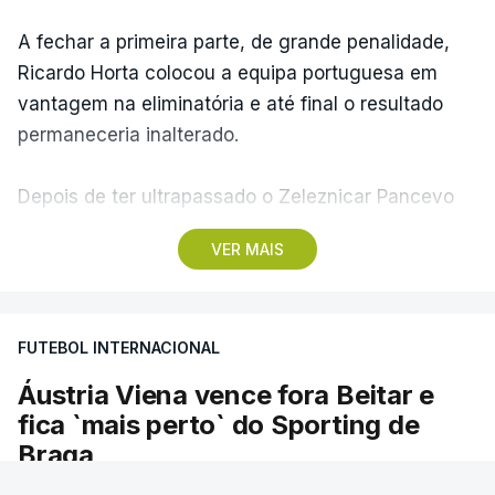
A fechar a primeira parte, de grande penalidade,
Ricardo Horta colocou a equipa portuguesa em
vantagem na eliminatória e até final o resultado
permaneceria inalterado.
Depois de ter ultrapassado o Zeleznicar Pancevo
na segunda pré-eliminatória de acesso à fase de
VER MAIS
liga da Liga Conferência, caso elimine Dínamo de
Minsk, com a segunda mão agendada para 13 de
agosto, na Bulgária – devido à guerra na Ucrânia e
FUTEBOL INTERNACIONAL
ao facto de a Bielorrússia ser aliada da Rússia - o
Sporting de Braga irá defrontar no play-off o
Áustria Viena vence fora Beitar e
vencedor da eliminatória entre Beitar e Áustria
fica `mais perto` do Sporting de
Viena.
Braga