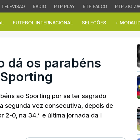
TELEVISÃO
RÁDIO
RTP PLAY
RTP PALCO
RTP ZIG ZA
AL
FUTEBOL INTERNACIONAL
SELEÇÕES
+ MODALI
 dá os parabéns aos bi
o dá os parabéns
Sporting
abéns ao Sporting por se ter sagrado
a segunda vez consecutiva, depois de
r 2-0, na 34.ª e última jornada da I