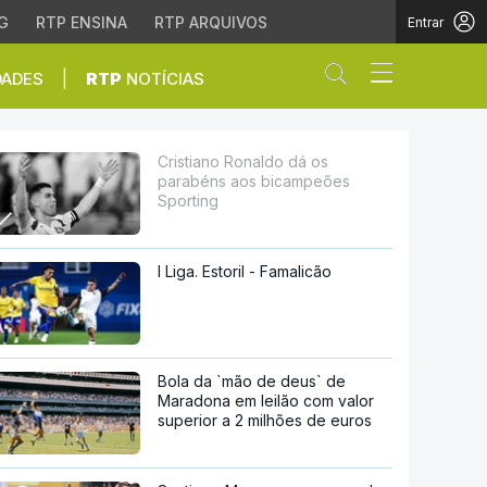
G
RTP ENSINA
RTP ARQUIVOS
Entrar
Abrir campo de
|
DADES
RTP
NOTÍCIAS
campeões Sporting
Cristiano Ronaldo dá os
parabéns aos bicampeões
Sporting
I Liga. Estoril - Famalicão
Bola da `mão de deus` de
Maradona em leilão com valor
superior a 2 milhões de euros