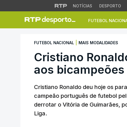
NOTÍCIAS
DESPORTO
FUTEBOL NACION
Cristiano Ronaldo
|
FUTEBOL NACIONAL
MAIS MODALIDADES
Cristiano Ronald
aos bicampeões 
Cristiano Ronaldo deu hoje os par
campeão português de futebol pel
derrotar o Vitória de Guimarães, po
Liga.