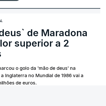
AL
 deus` de Maradona
lor superior a 2
s
arcou o golo da 'mão de deus' na
 a Inglaterra no Mundial de 1986 vai a
 milhões de euros.