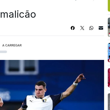
Famalicão
A CARREGAR