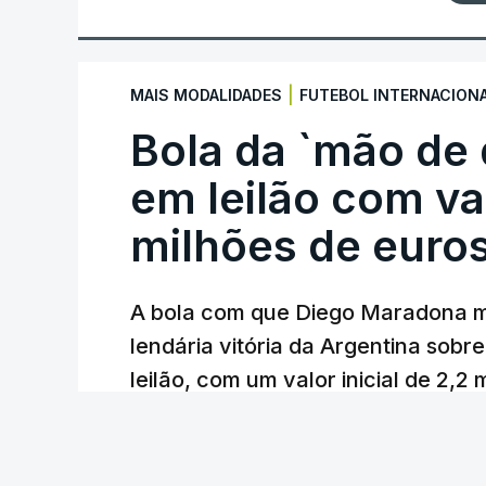
|
MAIS MODALIDADES
FUTEBOL INTERNACION
Bola da `mão de
em leilão com va
milhões de euro
A bola com que Diego Maradona m
lendária vitória da Argentina sobre
leilão, com um valor inicial de 2,2
Lusa
/
atualizado 7 Agosto 2026, 22:44