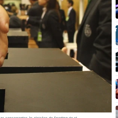
tas concorrentes às eleições do Sporting
rtp.pt