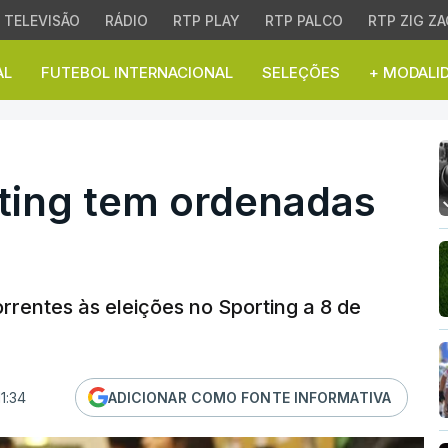
TELEVISÃO
RÁDIO
RTP PLAY
RTP PALCO
RTP ZIG ZA
AL
FUTEBOL INTERNACIONAL
SELEÇÕES
+ MODALI
ng tem ordenadas as lis
rting tem ordenadas
correntes às eleições no Sporting a 8 de
1:34
ADICIONAR COMO FONTE INFORMATIVA