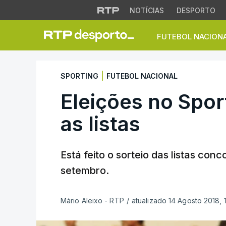
NOTÍCIAS
DESPORTO
FUTEBOL NACION
Eleições no Sporti
|
SPORTING
FUTEBOL NACIONAL
Eleições no Spo
as listas
Está feito o sorteio das listas con
setembro.
Mário Aleixo - RTP
/
atualizado 14 Agosto 2018, 1