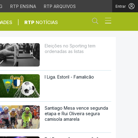
G
RTP ENSINA
RTP ARQUIVOS
Entrar
Abrir campo de
|
DADES
RTP
NOTÍCIAS
tas
Eleições no Sporting tem
ordenadas as listas
I Liga. Estoril - Famalicão
Santiago Mesa vence segunda
etapa e Rui Oliveira segura
camisola amarela