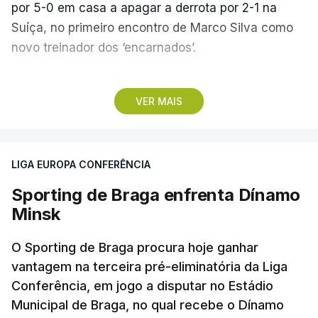
por 5-0 em casa a apagar a derrota por 2-1 na
Suíça, no primeiro encontro de Marco Silva como
novo treinador dos ‘encarnados’.
Pela frente, as ‘águias’ vão ter agora o vice-
VER MAIS
campeão escocês, que tem o português Cláudio
Braga como grande figura e que foi relegado das
fases preliminares da Liga dos Campeões, depois
LIGA EUROPA CONFERÊNCIA
de serem eliminados pelos austríacos do Sturm
Graz, com um agregado de 6-0.
Sporting de Braga enfrenta Dínamo
Minsk
Caso se qualifique, o Benfica vai encontrar outra
equipa relegada da ‘Champions’, o derrotado do
O Sporting de Braga procura hoje ganhar
encontro entre Aarhus, campeão dinamarquês, ou
vantagem na terceira pré-eliminatória da Liga
Conferência, em jogo a disputar no Estádio
o Sabah, campeão do Azerbaijão, sendo que, em
Municipal de Braga, no qual recebe o Dínamo
caso de afastamento, os 'encarnados' caem para o