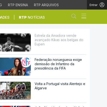
G
RTP ENSINA
RTP ARQUIVOS
Entrar
Abrir campo de
|
DADES
RTP
NOTÍCIAS
s aos belgas do Eupen
Estrela da Amadora vende
avançado Kikas aos belgas do
Eupen
Federação norueguesa exige
demissão de Infantino da
presidência da FIFA
Volta a Portugal visita Alentejo e
Algarve