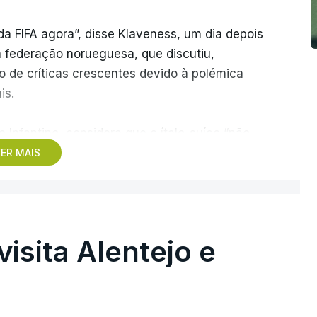
a FIFA agora”, disse Klaveness, um dia depois
a federação norueguesa, que discutiu,
vo de críticas crescentes devido à polémica
is.
e Infantino, considera que o ítalo-suíço “não
ia para liderar a FIFA de forma estável no
ER MAIS
retorno” para o presidente.
 eleições de março do próximo ano, precisa de
ederações membros para assegurar um novo
visita Alentejo e
ação global desde que o projeto de
IFA foi rejeitado por várias confederações.