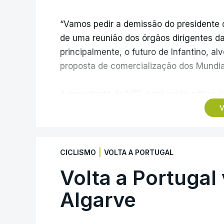
“Vamos pedir a demissão do presidente d
de uma reunião dos órgãos dirigentes d
principalmente, o futuro de Infantino, al
proposta de comercialização dos Mundia
A presidente da NFF, conhecida crítica d
possui a confiança institucional necessár
V
período atual”, sublinhando que “não há 
Infantino, único candidato declarado às
|
CICLISMO
VOLTA A PORTUGAL
garantir a maioria dos 211 votos das f
Volta a Portugal 
mandato.
Algarve
O dirigente ítalo-suíço enfrenta contest
comercialização parcial dos direitos da F