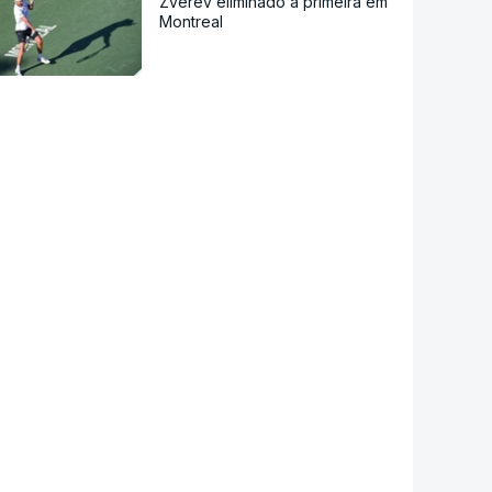
Zverev eliminado à primeira em
Montreal