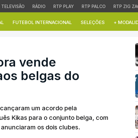
TELEVISÃO
RÁDIO
RTP PLAY
RTP PALCO
RTP ZIG ZA
AL
FUTEBOL INTERNACIONAL
SELEÇÕES
+ MODALI
a vende avançado Kika
ora vende
aos belgas do
alcançaram um acordo pela
uês Kikas para o conjunto belga, com
 anunciaram os dois clubes.