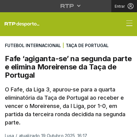
Entrar
Fafe ‘agiganta-se’ na 
FUTEBOL INTERNACIONAL
|
TAÇA DE PORTUGAL
Fafe ‘agiganta-se’ na segunda parte
e elimina Moreirense da Taça de
Portugal
O Fafe, da Liga 3, apurou-se para a quarta
eliminatória da Taça de Portugal ao receber e
vencer o Moreirense, da I Liga, por 1-0, em
partida da terceira ronda decidida na segunda
parte.
Lusa
/
atualizado 19 Outubro 2025, 16:17