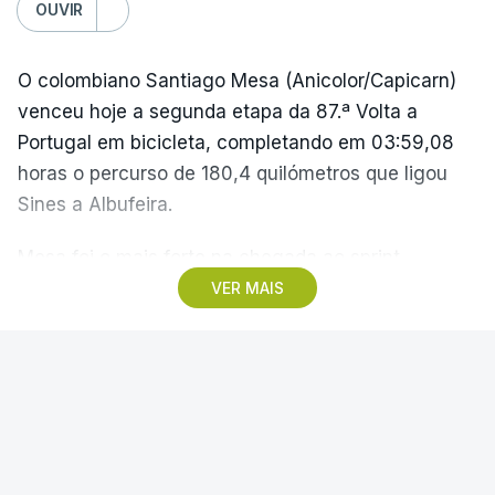
OUVIR
O colombiano Santiago Mesa (Anicolor/Capicarn)
venceu hoje a segunda etapa da 87.ª Volta a
Portugal em bicicleta, completando em 03:59,08
horas o percurso de 180,4 quilómetros que ligou
Sines a Albufeira.
Mesa foi o mais forte na chegada ao sprint,
superando o espanhol Daniel Cavia (Burgos-
VER MAIS
Burpellet-BH) e o argentino Tomas Contte (Aviludo-
Louletano-Loulé Concelho), segundo e terceiro
classificados, respetivamente, enquanto o
SPORTING
|
FUTEBOL NACIONAL
português Rui Oliveira (UAE Emirates) foi sexto,
Rui Borges "sem pressão"
com o mesmo tempo, e mantém-se na liderança,
reconhece ambições do Sporting
com 07:45.32 horas.