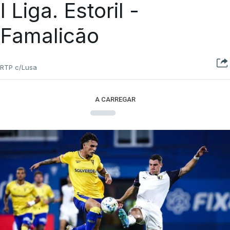
I Liga. Estoril -
Famalicão
RTP c/Lusa
A CARREGAR