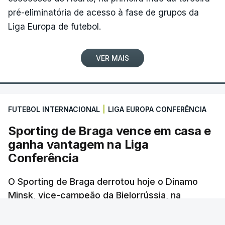
tempo de controlo.
pré-eliminatória de acesso à fase de grupos da
Liga Europa de futebol.
(Com Lusa)
VER MAIS
FUTEBOL INTERNACIONAL
|
LIGA EUROPA CONFERÊNCIA
Sporting de Braga vence em casa e
ganha vantagem na Liga
Conferência
O Sporting de Braga derrotou hoje o Dínamo
Minsk, vice-campeão da Bielorrússia, na
primeira-mão da terceira pré-eliminatória da
Liga Conferência de futebol, com um golo