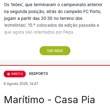
Os ‘leões’, que terminaram o campeonato anterior
na segunda posição, atrás do campeão FC Porto,
jogam a partir das 20:30 no terreno dos
‘estrelistas’, 15.º colocados da edição passada e
que agora são orientados por Pepa.
No primeiro encontro do dia, o Marítimo, vencedor
VER MAIS
da II Liga, vai assinalar o regresso à 'elite' após
três temporadas no segundo escalão, jogando em
casa (15:30), diante do Casa Pia, formação que
apenas garantiu a manutenção no play-off.
DESPORTO
DIRETO
8 Agosto 2026, 14:47
Pelo meio dos jogos na Reboleira e na Madeira, o
estádio do Vitória de Guimarães será o palco do
Marítimo - Casa Pia
duelo entre minhotos e o Arouca (18:00), dois
conjuntos que concluíram 2025/26 na primeira