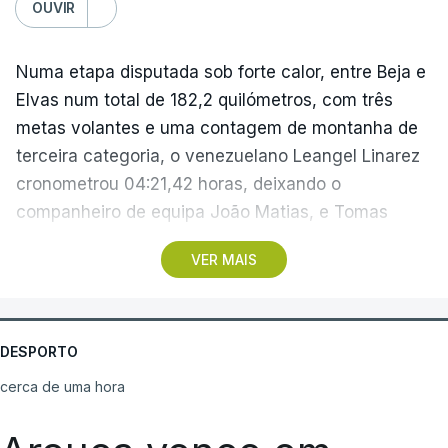
OUVIR
Numa etapa disputada sob forte calor, entre Beja e
Elvas num total de 182,2 quilómetros, com três
metas volantes e uma contagem de montanha de
terceira categoria, o venezuelano Leangel Linarez
cronometrou 04:21,42 horas, deixando o
companheiro de equipa João Matias, e Tomas
Contte, da Aviludo-Louletano-Loulé, nas segunda e
VER MAIS
terceira posições, respetivamente.
No domingo, a quarta etapa termina com a
primeira chegada em alto, à Torre na Serra da
DESPORTO
Estrela, a 1.961 metros de altitude, que pode criar
cerca de uma hora
diferenças significativas na classificação geral,
após um trajeto de 154,6 quilómetros, com início