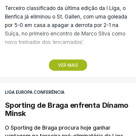
Terceiro classificado da última edição da I Liga, o
Benfica já eliminou o St. Gallen, com uma goleada
por 5-0 em casa a apagar a derrota por 2-1 na
Suíça, no primeiro encontro de Marco Silva como
novo treinador dos ‘encarnados’.
Pela frente, as ‘águias’ vão ter agora o vice-
VER MAIS
campeão escocês, que tem o português Cláudio
Braga como grande figura e que foi relegado das
fases preliminares da Liga dos Campeões, depois
LIGA EUROPA CONFERÊNCIA
de serem eliminados pelos austríacos do Sturm
Graz, com um agregado de 6-0.
Sporting de Braga enfrenta Dínamo
Minsk
Caso se qualifique, o Benfica vai encontrar outra
equipa relegada da ‘Champions’, o derrotado do
O Sporting de Braga procura hoje ganhar
encontro entre Aarhus, campeão dinamarquês, ou
vantagem na terceira pré-eliminatória da Liga