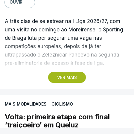
OUVIR
A três dias de se estrear na I Liga 2026/27, com
uma visita no domingo ao Moreirense, o Sporting
de Braga luta por segurar uma vaga nas
competições europeias, depois de já ter
ultrapassado o Zeleznicar Pancevo na segunda
pré-eliminatória de acesso à fase de liga.
VER MAIS
A inesperada vitória do Torreense na Taça de
Portugal ‘atirou’ o Benfica, terceiro na I Liga de
2025/26, para as eliminatórias da Liga Europa, e
MAIS MODALIDADES
|
CICLISMO
relegou o Sporting de Braga, quarto, para a Liga
Conferência, competição que disputa pela primeira
Volta: primeira etapa com final
vez.
‘traiçoeiro’ em Queluz