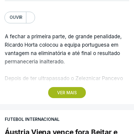
OUVIR
A fechar a primeira parte, de grande penalidade,
Ricardo Horta colocou a equipa portuguesa em
vantagem na eliminatória e até final o resultado
permaneceria inalterado.
Depois de ter ultrapassado o Zeleznicar Pancevo
na segunda pré-eliminatória de acesso à fase de
VER MAIS
liga da Liga Conferência, caso elimine Dínamo de
Minsk, com a segunda mão agendada para 13 de
agosto, na Bulgária – devido à guerra na Ucrânia e
FUTEBOL INTERNACIONAL
ao facto de a Bielorrússia ser aliada da Rússia - o
Sporting de Braga irá defrontar no play-off o
Áustria Viena vence fora Beitar e