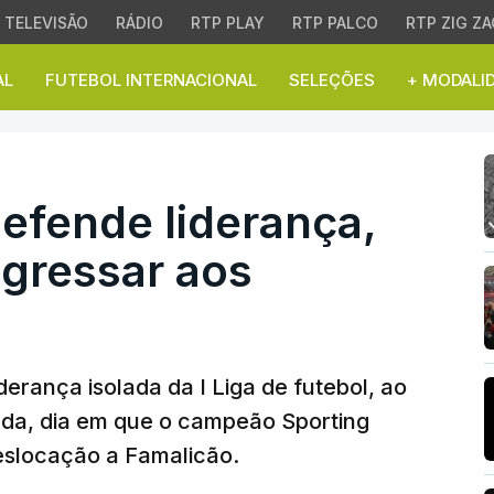
TELEVISÃO
RÁDIO
RTP PLAY
RTP PALCO
RTP ZIG ZA
AL
FUTEBOL INTERNACIONAL
SELEÇÕES
+ MODALI
fende liderança, Sportin
defende liderança,
egressar aos
erança isolada da I Liga de futebol, ao
ada, dia em que o campeão Sporting
deslocação a Famalicão.