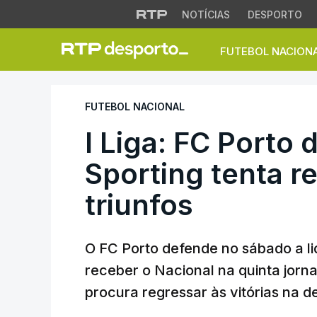
NOTÍCIAS
DESPORTO
FUTEBOL NACION
I Liga: FC Porto de
FUTEBOL NACIONAL
I Liga: FC Porto 
Sporting tenta r
triunfos
O FC Porto defende no sábado a lid
receber o Nacional na quinta jorn
procura regressar às vitórias na 