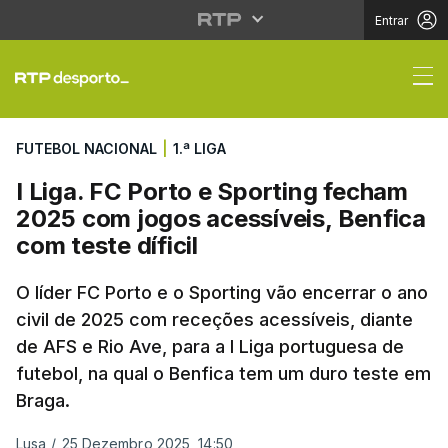
Entrar
I Liga. FC Porto e Spo
FUTEBOL NACIONAL
|
1.ª LIGA
I Liga. FC Porto e Sporting fecham
2025 com jogos acessíveis, Benfica
com teste díficil
O líder FC Porto e o Sporting vão encerrar o ano
civil de 2025 com receções acessíveis, diante
de AFS e Rio Ave, para a I Liga portuguesa de
futebol, na qual o Benfica tem um duro teste em
Braga.
Lusa
/
25 Dezembro 2025, 14:50