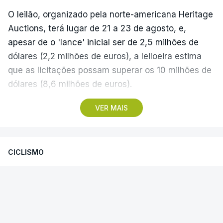
O leilão, organizado pela norte-americana Heritage
Auctions, terá lugar de 21 a 23 de agosto, e,
apesar de o 'lance' inicial ser de 2,5 milhões de
dólares (2,2 milhões de euros), a leiloeira estima
que as licitações possam superar os 10 milhões de
dólares (8,6 milhões de euros).
VER MAIS
A camisola utilizada pelo astro argentino durante
este jogo dos quartos de final do Mundial1986,
ganho por 2-1 pela sua seleção a 22 de junho de
CICLISMO
1986, na Cidade do México, foi vendida por um
valor recorde de 9,3 milhões de dólares (oito
Santiago Mesa vence segunda
milhões de euros) em 2022.
etapa e Rui Oliveira segura camisola
amarela
A bola já foi a leilão em 2022 e 2023, com as