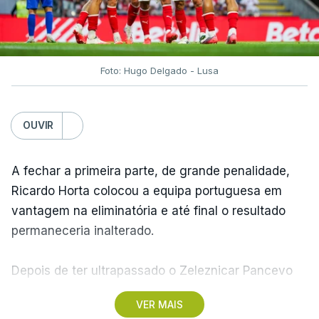
Foto: Hugo Delgado - Lusa
OUVIR
A fechar a primeira parte, de grande penalidade,
Ricardo Horta colocou a equipa portuguesa em
vantagem na eliminatória e até final o resultado
permaneceria inalterado.
Depois de ter ultrapassado o Zeleznicar Pancevo
na segunda pré-eliminatória de acesso à fase de
VER MAIS
liga da Liga Conferência, caso elimine Dínamo de