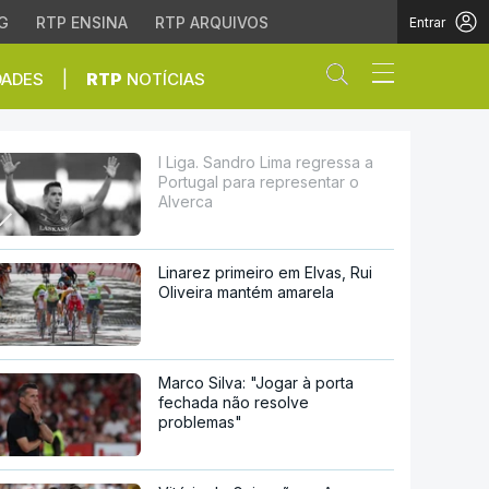
G
RTP ENSINA
RTP ARQUIVOS
Entrar
Abrir campo de
|
DADES
RTP
NOTÍCIAS
ra representar o Alverc
I Liga. Sandro Lima regressa a
Portugal para representar o
Alverca
Linarez primeiro em Elvas, Rui
Oliveira mantém amarela
Marco Silva: "Jogar à porta
fechada não resolve
problemas"