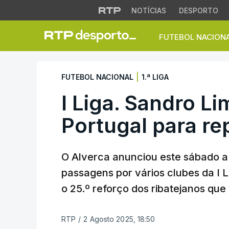
NOTÍCIAS
DESPORTO
FUTEBOL NACION
I Liga. Sandro Lim
|
FUTEBOL NACIONAL
1.ª LIGA
I Liga. Sandro L
Portugal para re
O Alverca anunciou este sábado a
passagens por vários clubes da I L
o 25.º reforço dos ribatejanos qu
RTP
/
2 Agosto 2025, 18:50