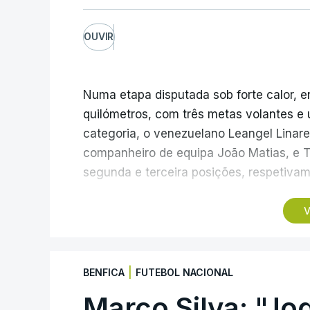
OUVIR
Numa etapa disputada sob forte calor, en
quilómetros, com três metas volantes 
categoria, o venezuelano Leangel Linar
companheiro de equipa João Matias, e T
segunda e terceira posições, respetivam
No domingo, a quarta etapa termina com 
V
da Estrela, a 1.961 metros de altitude, q
classificação geral, após um trajeto de 
Vinhos, que inclui três contagens de mo
|
BENFICA
FUTEBOL NACIONAL
segunda antes da subida final, a única d
Marco Silva: "Jo