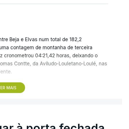
tre Beja e Elvas num total de 182,2
e uma contagem de montanha de terceira
ez cronometrou 04:21,42 horas, deixando o
omas Contte, da Aviludo-Louletano-Loulé, nas
ente.
a primeira chegada em alto, à Torre na Serra
ER MAIS
ue pode criar diferenças significativas na
154,6 quilómetros, com início em Figueiró dos
ntanha de terceira categoria e uma de
e categoria especial na prova.
gar à porta fechada