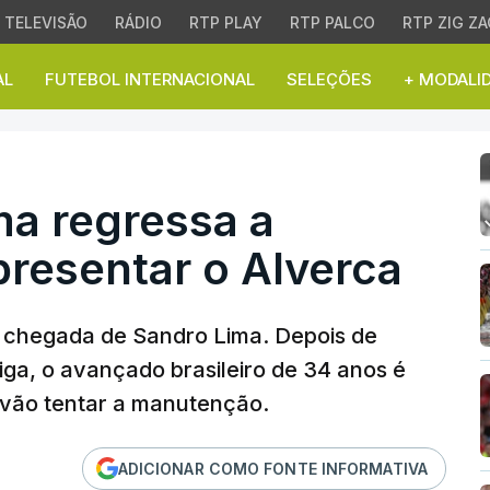
TELEVISÃO
RÁDIO
RTP PLAY
RTP PALCO
RTP ZIG ZA
AL
FUTEBOL INTERNACIONAL
SELEÇÕES
+ MODALI
a regressa a Portugal pa
ima regressa a
presentar o Alverca
 chegada de Sandro Lima. Depois de
iga, o avançado brasileiro de 34 anos é
e vão tentar a manutenção.
ADICIONAR COMO FONTE INFORMATIVA