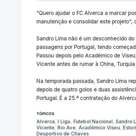
"Quero ajudar o FC Alverca a marcar pos
manutenção e consolidar este projeto", d
Sandro Lima não é um desconhecido do f
passagens por Portugal, tendo começado
Passou depois pelo Académico de Viseu, 
Vicente antes de rumar à China, Turquia 
Na temporada passada, Sandro Lima repre
depois de quatro golos e duas assistênc
Portugal. É a 25.ª contratação do Alver
TÓPICOS
Alverca
,
I Liga
,
Futebol Nacional
,
Sandro 
Vicente
,
Rio Ave
,
Académico Viseu
,
Estori
Desportivo de Chaves